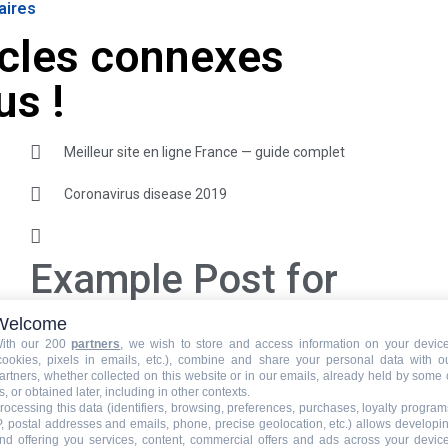
aires
icles connexes
us !
Meilleur site en ligne France — guide complet
Coronavirus disease 2019
Example Post for
WordPress
Welcome
ith our 200
partners
, we wish to store and access information on your devic
cookies, pixels in emails, etc.), combine and share your personal data with o
artners, whether collected on this website or in our emails, already held by some 
s, or obtained later, including in other contexts.
Paramètres de prix de la pose de carrelage
rocessing this data (identifiers, browsing, preferences, purchases, loyalty program
P, postal addresses and emails, phone, precise geolocation, etc.) allows developi
Carrelage Easy 4 + : la solution de carrelage de
nd offering you services, content, commercial offers and ads across your devic