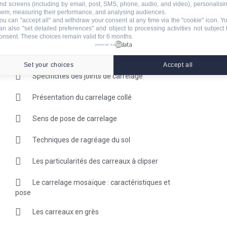
nd screens (including by email, post, SMS, phone, audio, and video), personalisi
sol facile
hem, measuring their performance, and analysing audiences.
ou can "accept all" and withdraw your consent at any time via the "cookie" icon
. Y
Astuces et conseils pour pose de carrelage au
an also "set detailed preferences" and object to processing activities not subject 
mur
onsent. These choices remain valid for 6 months.
powered by
Prévention contre la fissuration des carrelages
Set your choices
Accept all
Spécificités des joints de carrelage
Présentation du carrelage collé
Sens de pose de carrelage
Techniques de ragréage du sol
Les particularités des carreaux à clipser
Le carrelage mosaïque : caractéristiques et
pose
Les carreaux en grès