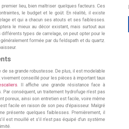
en premier lieu, bien maîtriser quelques facteurs. Ces
traintes, le budget et le goût. En réalité, il existe
elage et qui a chacun ses atouts et ses faiblesses.
aptera le mieux au décor existant, mais surtout aux
es différents types de carrelage, on peut opter pour le
 généralement formée par du feldspath et du quartz.
paisseur.
ents
 de sa grande robustesse. De plus, il est modelable
t vivement conseillé pour les pièces à important taux
escaliers
. Il affiche une grande résistance face à
s. Par conséquent, un traitement hydrofuge n’est pas
nt poreux, ainsi son entretien est facile, voire même
est facile en raison de son peu d’épaisseur. Malgré
me présente quelques faiblesses. Premièrement, il
 s’il est mouillé et s’il n’est pas équipé d’un système
imité.