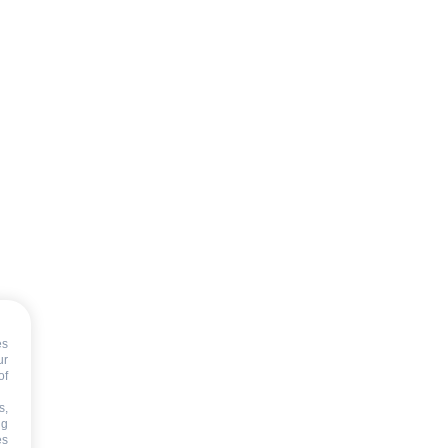
es
ur
of
s,
ng
es