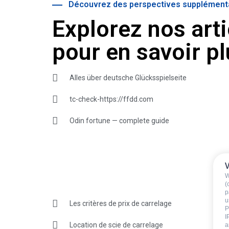
Découvrez des perspectives supplément
Explorez nos art
pour en savoir pl
Alles über deutsche Glücksspielseite
tc-check-https://ffdd.com
Odin fortune — complete guide
W
(
p
u
Les critères de prix de carrelage
P
I
Location de scie de carrelage
a