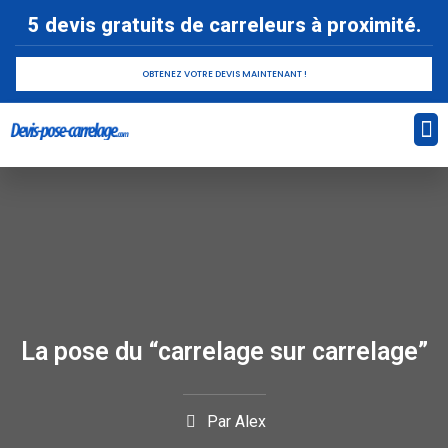
5 devis gratuits de carreleurs à proximité.
OBTENEZ VOTRE DEVIS MAINTENANT !
Devi
Pose
La pose du “carrelage sur carrelage”
Par
Alex