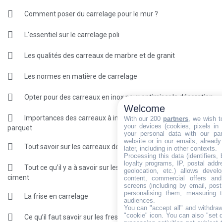
Comment poser du carrelage pour le mur ?
L’essentiel sur le carrelage poli
Les qualités des carreaux de marbre et de granit
Les normes en matière de carrelage
Opter pour des carreaux en inox pour optimiser la décoration
Welcome
Importances des carreaux à imitation de marbre et de
With our 200
partners
, we wish t
your devices (cookies, pixels in
parquet
your personal data with our par
website or in our emails, alread
Tout savoir sur les carreaux de grès cérame
later, including in other contexts.
Processing this data (identifiers,
loyalty programs, IP, postal add
Tout ce qu’il y a à savoir sur les carreaux en béton et en
geolocation, etc.) allows devel
ciment
content, commercial offers an
screens (including by email, pos
personalising them, measuring t
La frise en carrelage
audiences.
You can "accept all" and withdraw
"cookie" icon
. You can also "set 
Ce qu’il faut savoir sur les fresques