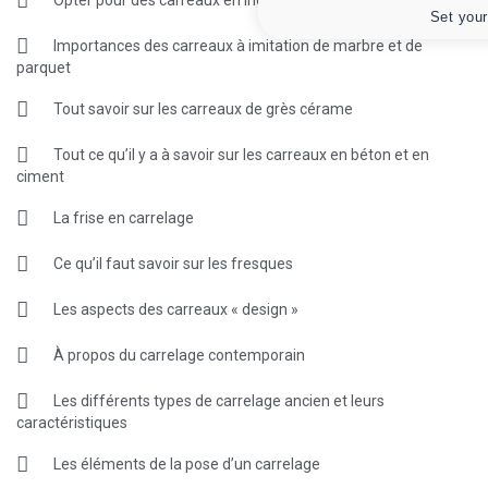
Set your
Importances des carreaux à imitation de marbre et de
parquet
Tout savoir sur les carreaux de grès cérame
Tout ce qu’il y a à savoir sur les carreaux en béton et en
ciment
La frise en carrelage
Ce qu’il faut savoir sur les fresques
Les aspects des carreaux « design »
À propos du carrelage contemporain
Les différents types de carrelage ancien et leurs
caractéristiques
Les éléments de la pose d’un carrelage