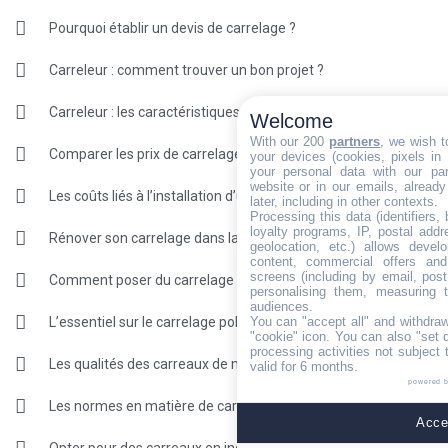
Pourquoi établir un devis de carrelage ?
Carreleur : comment trouver un bon projet ?
Carreleur : les caractéristiques du métier
Welcome
With our 200
partners
, we wish t
Comparer les prix de carrelage
your devices (cookies, pixels in
your personal data with our par
website or in our emails, alread
Les coûts liés à l’installation d’un revêtement en carreaux
later, including in other contexts.
Processing this data (identifiers,
loyalty programs, IP, postal add
Rénover son carrelage dans la règle de l’art
geolocation, etc.) allows devel
content, commercial offers an
screens (including by email, pos
Comment poser du carrelage pour le mur ?
personalising them, measuring t
audiences.
L’essentiel sur le carrelage poli
You can "accept all" and withdraw
"cookie" icon
. You can also "set 
processing activities not subject
Les qualités des carreaux de marbre et de granit
valid for 6 months.
powered 
Les normes en matière de carrelage
Accep
Opter pour des carreaux en inox pour optimiser la décoration