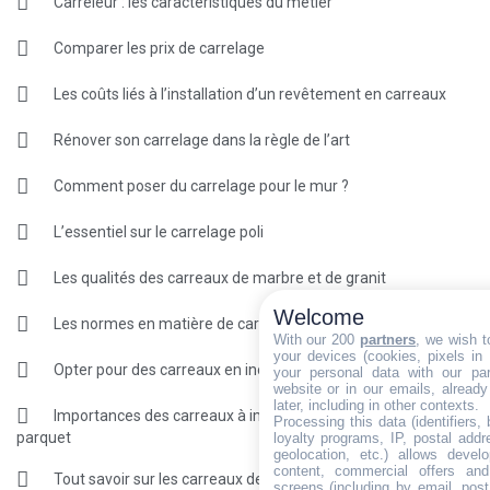
Carreleur : les caractéristiques du métier
Comparer les prix de carrelage
Les coûts liés à l’installation d’un revêtement en carreaux
Rénover son carrelage dans la règle de l’art
Comment poser du carrelage pour le mur ?
L’essentiel sur le carrelage poli
Les qualités des carreaux de marbre et de granit
Welcome
Les normes en matière de carrelage
With our 200
partners
, we wish t
your devices (cookies, pixels in
Opter pour des carreaux en inox pour optimiser la décoration
your personal data with our par
website or in our emails, alread
later, including in other contexts.
Importances des carreaux à imitation de marbre et de
Processing this data (identifiers,
parquet
loyalty programs, IP, postal add
geolocation, etc.) allows devel
content, commercial offers an
Tout savoir sur les carreaux de grès cérame
screens (including by email, pos