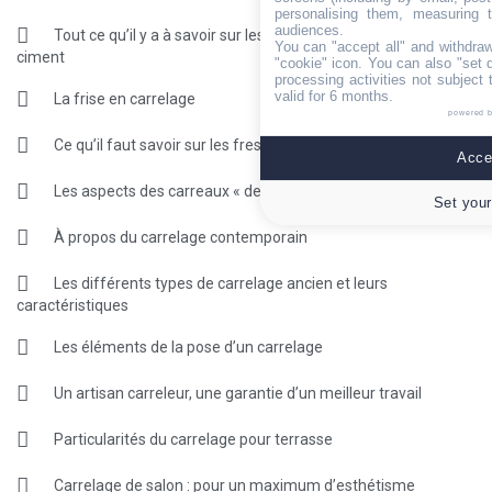
personalising them, measuring t
audiences.
Tout ce qu’il y a à savoir sur les carreaux en béton et en
You can "accept all" and withdraw
ciment
"cookie" icon
. You can also "set 
processing activities not subject
valid for 6 months.
La frise en carrelage
powered 
Ce qu’il faut savoir sur les fresques
Accep
Les aspects des carreaux « design »
Set your
À propos du carrelage contemporain
Les différents types de carrelage ancien et leurs
caractéristiques
Les éléments de la pose d’un carrelage
Un artisan carreleur, une garantie d’un meilleur travail
Particularités du carrelage pour terrasse
Carrelage de salon : pour un maximum d’esthétisme