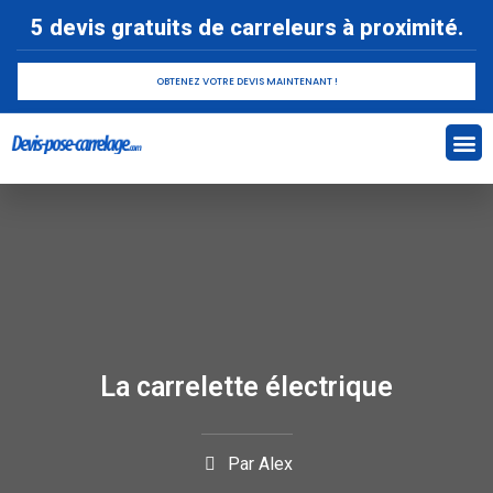
5 devis gratuits de carreleurs à proximité.
OBTENEZ VOTRE DEVIS MAINTENANT !
Devis 
Pose c
La carrelette électrique
Par
Alex