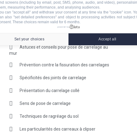
nd screens (including by email, post, SMS, phone, audio, and video), personalisi
hem, measuring their performance, and analysing audiences.
ou can "accept all" and withdraw your consent at any time via the "cookie" icon
. Y
Paramètres de prix de la pose de carrelage
an also "set detailed preferences" and object to processing activities not subject 
onsent. These choices remain valid for 6 months.
powered by
Carrelage Easy 4 + : la solution de carrelage de
sol facile
Set your choices
Accept all
Astuces et conseils pour pose de carrelage au
mur
Prévention contre la fissuration des carrelages
Spécificités des joints de carrelage
Présentation du carrelage collé
Sens de pose de carrelage
Techniques de ragréage du sol
Les particularités des carreaux à clipser