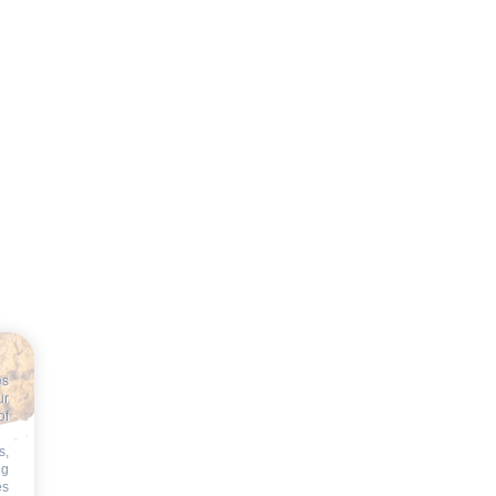
es
ur
of
s,
ng
es