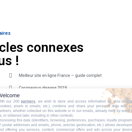
aires
icles connexes
us !
Meilleur site en ligne France — guide complet
Coronavirus disease 2019
Welcome
ith our 200
partners
, we wish to store and access information on your devic
cookies, pixels in emails, etc.), combine and share your personal data with o
Example Post for
artners, whether collected on this website or in our emails, already held by some 
s, or obtained later, including in other contexts.
rocessing this data (identifiers, browsing, preferences, purchases, loyalty program
WordPress
P, postal addresses and emails, phone, precise geolocation, etc.) allows developi
nd offering you services, content, commercial offers and ads across your devic