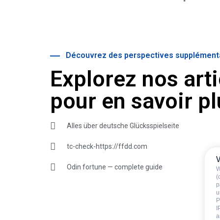
Découvrez des perspectives supplément
Explorez nos art
pour en savoir pl
Alles über deutsche Glücksspielseite
tc-check-https://ffdd.com
Odin fortune — complete guide
W
(
p
u
P
I
a