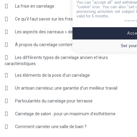
You can "accept all" and withdraw
La frise en carrelage
"cookie" icon
. You can also "set 
processing activities not subject
valid for 6 months.
Ce qu’il faut savoir sur les fresques
powered 
Les aspects des carreaux « design »
Accep
À propos du carrelage contemporain
Set your
Les différents types de carrelage ancien et leurs
caractéristiques
Les éléments de la pose d’un carrelage
Un artisan carreleur, une garantie d’un meilleur travail
Particularités du carrelage pour terrasse
Carrelage de salon : pour un maximum d’esthétisme
Comment carreler une salle de bain ?