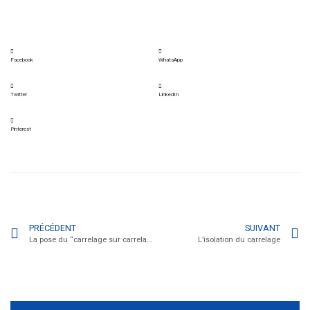
Facebook
WhatsApp
Twitter
LinkedIn
Pinterest
PRÉCÉDENT
SUIVANT
La pose du “carrelage sur carrelage”
L’isolation du carrelage