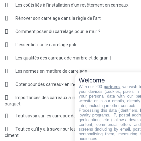
Les coûts liés à l’installation d’un revêtement en carreaux
Rénover son carrelage dans la règle de l’art
Comment poser du carrelage pour le mur ?
L’essentiel sur le carrelage poli
Les qualités des carreaux de marbre et de granit
Les normes en matière de carrelage
Welcome
Opter pour des carreaux en inox pour optimiser la décoration
With our 200
partners
, we wish t
your devices (cookies, pixels in
your personal data with our par
Importances des carreaux à imitation de marbre et de
website or in our emails, alread
parquet
later, including in other contexts.
Processing this data (identifiers,
loyalty programs, IP, postal add
Tout savoir sur les carreaux de grès cérame
geolocation, etc.) allows devel
content, commercial offers an
Tout ce qu’il y a à savoir sur les carreaux en béton et en
screens (including by email, pos
personalising them, measuring t
ciment
audiences.